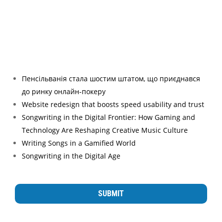
OUR SPONSORS
CONTACT
Connect
Пенсільванія стала шостим штатом, що приєднався
до ринку онлайн-покеру
Website redesign that boosts speed usability and trust
Songwriting in the Digital Frontier: How Gaming and
Technology Are Reshaping Creative Music Culture
Writing Songs in a Gamified World
Songwriting in the Digital Age
SUBMIT