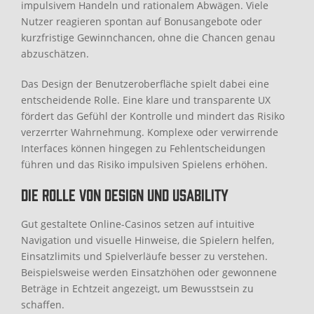
impulsivem Handeln und rationalem Abwägen. Viele
Nutzer reagieren spontan auf Bonusangebote oder
kurzfristige Gewinnchancen, ohne die Chancen genau
abzuschätzen.
Das Design der Benutzeroberfläche spielt dabei eine
entscheidende Rolle. Eine klare und transparente UX
fördert das Gefühl der Kontrolle und mindert das Risiko
verzerrter Wahrnehmung. Komplexe oder verwirrende
Interfaces können hingegen zu Fehlentscheidungen
führen und das Risiko impulsiven Spielens erhöhen.
Die Rolle von Design und Usability
Gut gestaltete Online-Casinos setzen auf intuitive
Navigation und visuelle Hinweise, die Spielern helfen,
Einsatzlimits und Spielverläufe besser zu verstehen.
Beispielsweise werden Einsatzhöhen oder gewonnene
Beträge in Echtzeit angezeigt, um Bewusstsein zu
schaffen.