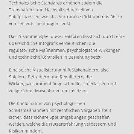
Technologische Standards erhöhen zudem die
Transparenz und Nachvollziehbarkeit von
Spielprozessen, was das Vertrauen stärkt und das Risiko
von Fehlentscheidungen senkt.
Das Zusammenspiel dieser Faktoren lässt sich durch eine
übersichtliche Infografik verdeutlichen, die
regulatorische Maßnahmen, psychologische Wirkungen
und technische Kontrollen in Beziehung setzt.
Eine solche Visualisierung hilft Stakeholdern, also
Spielern, Betreibern und Regulierern, die
Wirkungszusammenhänge schneller zu erfassen und
zielgerichtet Maßnahmen umzusetzen.
Die Kombination von psychologischen
Schutzmaßnahmen mit rechtlichen Vorgaben stellt
sicher, dass sichere Spielumgebungen geschaffen
werden, welche die Nutzererfahrung verbessern und
Risiken mindern.