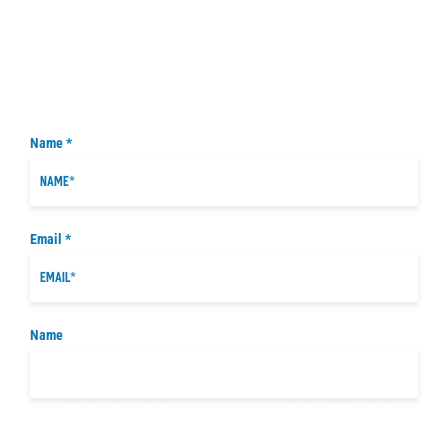
Connect
Sign up to receive updates and news from the Texas
Heritage Songwriters Association:
Name
*
Email
*
Name
This field is for validation purposes and should be left
unchanged.