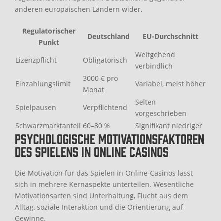
anderen europäischen Ländern wider.
Regulatorischer
Deutschland
EU-Durchschnitt
Punkt
Weitgehend
Lizenzpflicht
Obligatorisch
verbindlich
3000 € pro
Einzahlungslimit
Variabel, meist höher
Monat
Selten
Spielpausen
Verpflichtend
vorgeschrieben
Schwarzmarktanteil
60–80 %
Signifikant niedriger
Psychologische Motivationsfaktoren
Des Spielens In Online Casinos
Die Motivation für das Spielen in Online-Casinos lässt
sich in mehrere Kernaspekte unterteilen. Wesentliche
Motivationsarten sind Unterhaltung, Flucht aus dem
Alltag, soziale Interaktion und die Orientierung auf
Gewinne.