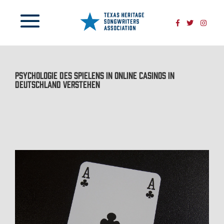
Psychologie Des Spielens In Online Casinos In
Deutschland Verstehen