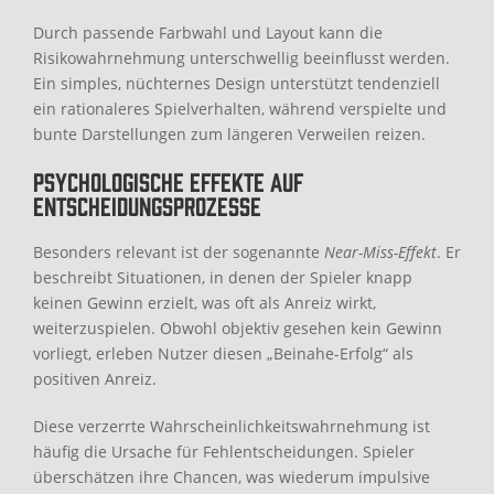
Durch passende Farbwahl und Layout kann die
Risikowahrnehmung unterschwellig beeinflusst werden.
Ein simples, nüchternes Design unterstützt tendenziell
ein rationaleres Spielverhalten, während verspielte und
bunte Darstellungen zum längeren Verweilen reizen.
Psychologische Effekte auf
Entscheidungsprozesse
Besonders relevant ist der sogenannte
Near-Miss-Effekt
. Er
beschreibt Situationen, in denen der Spieler knapp
keinen Gewinn erzielt, was oft als Anreiz wirkt,
weiterzuspielen. Obwohl objektiv gesehen kein Gewinn
vorliegt, erleben Nutzer diesen „Beinahe-Erfolg“ als
positiven Anreiz.
Diese verzerrte Wahrscheinlichkeitswahrnehmung ist
häufig die Ursache für Fehlentscheidungen. Spieler
überschätzen ihre Chancen, was wiederum impulsive