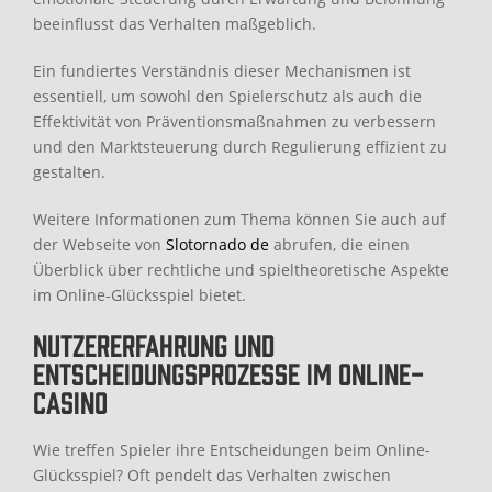
beeinflusst das Verhalten maßgeblich.
Ein fundiertes Verständnis dieser Mechanismen ist
essentiell, um sowohl den Spielerschutz als auch die
Effektivität von Präventionsmaßnahmen zu verbessern
und den Marktsteuerung durch Regulierung effizient zu
gestalten.
Weitere Informationen zum Thema können Sie auch auf
der Webseite von
Slotornado de
abrufen, die einen
Überblick über rechtliche und spieltheoretische Aspekte
im Online-Glücksspiel bietet.
Nutzererfahrung und
Entscheidungsprozesse im Online-
Casino
Wie treffen Spieler ihre Entscheidungen beim Online-
Glücksspiel? Oft pendelt das Verhalten zwischen