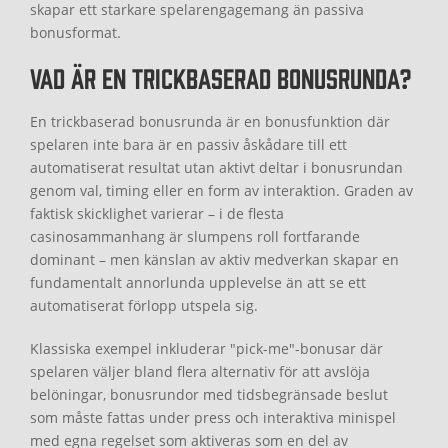
skapar ett starkare spelarengagemang än passiva
bonusformat.
Vad är en trickbaserad bonusrunda?
En trickbaserad bonusrunda är en bonusfunktion där
spelaren inte bara är en passiv åskådare till ett
automatiserat resultat utan aktivt deltar i bonusrundan
genom val, timing eller en form av interaktion. Graden av
faktisk skicklighet varierar – i de flesta
casinosammanhang är slumpens roll fortfarande
dominant – men känslan av aktiv medverkan skapar en
fundamentalt annorlunda upplevelse än att se ett
automatiserat förlopp utspela sig.
Klassiska exempel inkluderar "pick-me"-bonusar där
spelaren väljer bland flera alternativ för att avslöja
belöningar, bonusrundor med tidsbegränsade beslut
som måste fattas under press och interaktiva minispel
med egna regelset som aktiveras som en del av