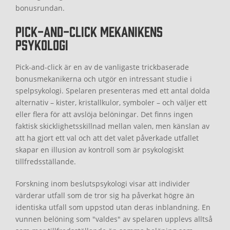
bonusrundan.
Pick-and-click mekanikens
psykologi
Pick-and-click är en av de vanligaste trickbaserade
bonusmekanikerna och utgör en intressant studie i
spelpsykologi. Spelaren presenteras med ett antal dolda
alternativ – kister, kristallkulor, symboler – och väljer ett
eller flera för att avslöja belöningar. Det finns ingen
faktisk skicklighetsskillnad mellan valen, men känslan av
att ha gjort ett val och att det valet påverkade utfallet
skapar en illusion av kontroll som är psykologiskt
tillfredsställande.
Forskning inom beslutspsykologi visar att individer
värderar utfall som de tror sig ha påverkat högre än
identiska utfall som uppstod utan deras inblandning. En
vunnen belöning som "valdes" av spelaren upplevs alltså