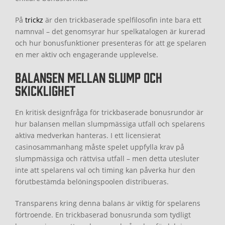
På
trickz
är den trickbaserade spelfilosofin inte bara ett
namnval – det genomsyrar hur spelkatalogen är kurerad
och hur bonusfunktioner presenteras för att ge spelaren
en mer aktiv och engagerande upplevelse.
Balansen mellan slump och
skicklighet
En kritisk designfråga för trickbaserade bonusrundor är
hur balansen mellan slumpmässiga utfall och spelarens
aktiva medverkan hanteras. I ett licensierat
casinosammanhang måste spelet uppfylla krav på
slumpmässiga och rättvisa utfall – men detta utesluter
inte att spelarens val och timing kan påverka hur den
förutbestämda belöningspoolen distribueras.
Transparens kring denna balans är viktig för spelarens
förtroende. En trickbaserad bonusrunda som tydligt